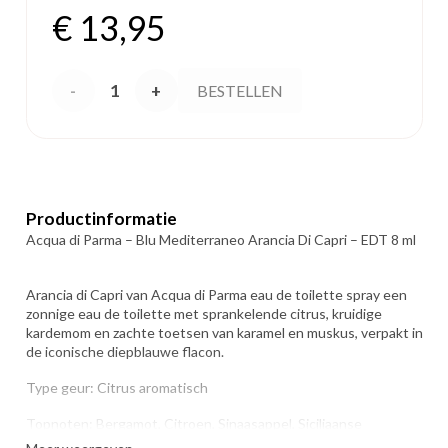
€
13,95
Acqua
BESTELLEN
di
Parma
- Blu
Productinformatie
Acqua di Parma – Blu Mediterraneo Arancia Di Capri – EDT 8 ml
Mediterraneo
Arancia di Capri van Acqua di Parma eau de toilette spray een
Arancia
zonnige eau de toilette met sprankelende citrus, kruidige
kardemom en zachte toetsen van karamel en muskus, verpakt in
Di
de iconische diepblauwe flacon.
Capri
Type geur: Citrus aromatisch
- EDT
Topnoten: Bergamot, Citroen, Sinaasappel, Siciliaanse
mandarijn