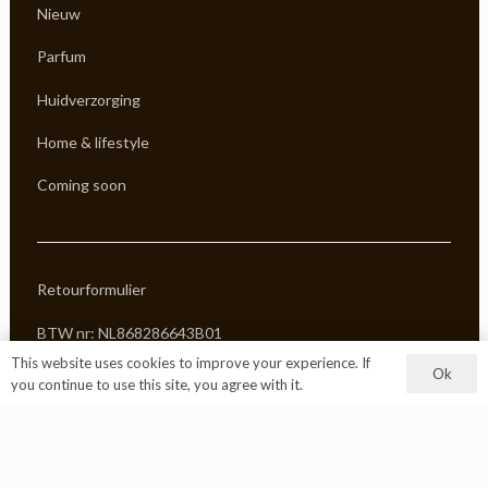
Nieuw
Parfum
Huidverzorging
Home & lifestyle
Coming soon
Retourformulier
BTW nr: NL868286643B01
This website uses cookies to improve your experience. If
Ok
KVK: 97914002
you continue to use this site, you agree with it.
Algemene voorwaarden
Privacy Policy