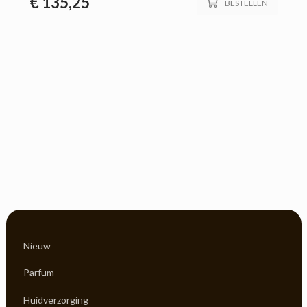
€
135,25
BESTELLEN
Nieuw
Parfum
Huidverzorging