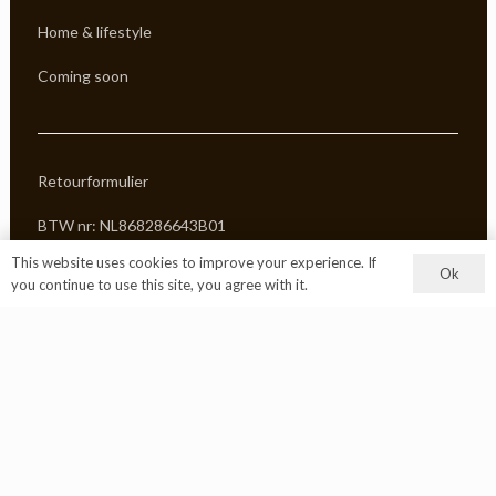
Home & lifestyle
Coming soon
Retourformulier
BTW nr: NL868286643B01
This website uses cookies to improve your experience. If
KVK: 97914002
Ok
you continue to use this site, you agree with it.
Algemene voorwaarden
Privacy Policy
© 2026 alle rechten voorbehouden
Sparkling O