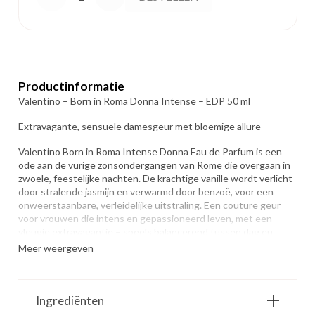
-
Born
in
Productinformatie
Valentino – Born in Roma Donna Intense – EDP 50 ml
Roma
Extravagante, sensuele damesgeur met bloemige allure
Donna
Valentino Born in Roma Intense Donna Eau de Parfum is een
ode aan de vurige zonsondergangen van Rome die overgaan in
Intense
zwoele, feestelijke nachten. De krachtige vanille wordt verlicht
door stralende jasmijn en verwarmd door benzoë, voor een
- EDP
onweerstaanbare, verleidelijke uitstraling. Een couture geur
voor vrouwen die intens en gepassioneerd leven, met een
50 ml
vleugje extravagantie – speels balancerend tussen dag en
nacht, klassiek en gedurfd.
Meer weergeven
aantal
Type geur: Oriëntaals bloemig
Topnoten: Vanille, Amber
Ingrediënten