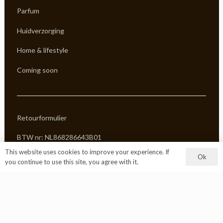
Parfum
Huidverzorging
Home & lifestyle
Coming soon
Retourformulier
BTW nr: NL868286643B01
This website uses cookies to improve your experience. If
KVK: 97914002
Ok
you continue to use this site, you agree with it.
Algemene voorwaarden
Privacy Policy
© 2026 alle rechten voorbehouden