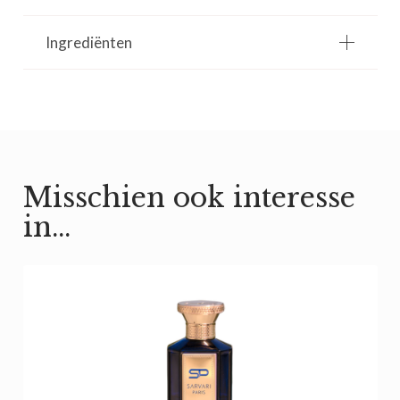
KHartnoot: Oranje Bloesem, Waterlelie, Lila
Basisnoot: Orris-Wortel, Vetiver
Ingrediënten
Gebruik Jo Malone – Orange Blossom – EDC 8 ml:
Breng Orange Blossom Eau de Cologne aan op schone, droge
huid, bij voorkeur op de polsen, hals en achter de oren. Deze
warme punten versterken de geur en laten de sprankelende
houtachtige accenten optimaal tot leven komen. Voor een
subtiele geurwolk kun je ook licht sprayen over haar of kleding.
Misschien ook interesse
in…