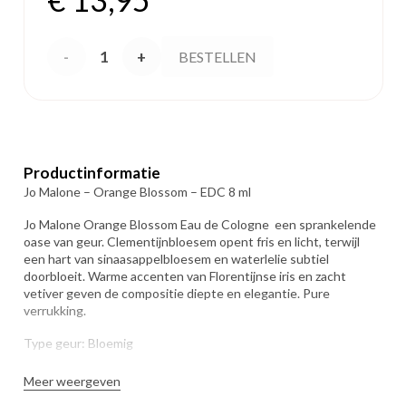
Jo
BESTELLEN
Malone
-
Orange
Productinformatie
Jo Malone – Orange Blossom – EDC 8 ml
Blossom
Jo Malone Orange Blossom Eau de Cologne een sprankelende
oase van geur. Clementijnbloesem opent fris en licht, terwijl
- EDC
een hart van sinaasappelbloesem en waterlelie subtiel
doorbloeit. Warme accenten van Florentijnse iris en zacht
8 ml
vetiver geven de compositie diepte en elegantie. Pure
verrukking.
aantal
Type geur: Bloemig
Topnoot: Clementine, Bloemen
Meer weergeven