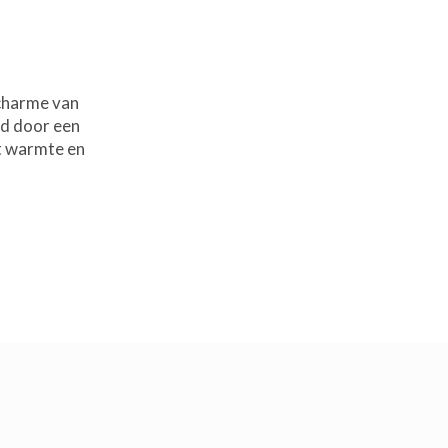
 charme van
gd door een
ft warmte en
 bij voorkeur