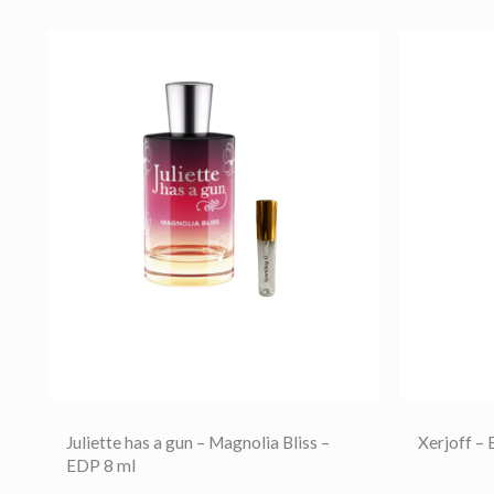
op de polsen, hals en achter de oren. Deze
accenten optimaal tot leven komen. Voor een
Juliette has a gun – Magnolia Bliss –
Xerjoff –
EDP 8 ml