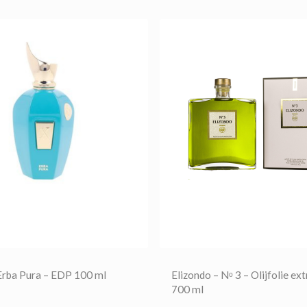
 warme punten versterken de geur en laten de sprankelende h
 subtiele geurwolk kun je ook licht sprayen over haar of kle
 Erba Pura – EDP 100 ml
Elizondo – Nᵒ 3 – Olijfolie ext
700 ml