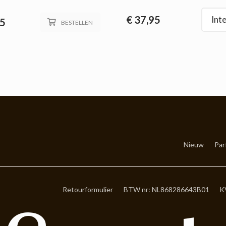
€
37,95
Int
5
BESTELLEN
Nieuw
Par
Retourformulier
BTW nr: NL868286643B01
K