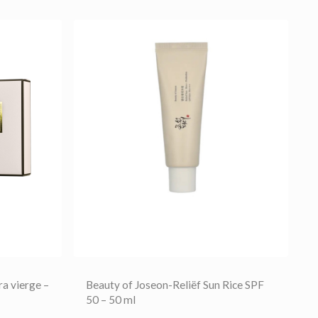
outachtige
ding.
ra vierge –
Beauty of Joseon-Reliëf Sun Rice SPF
50 – 50 ml