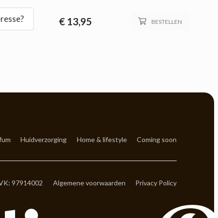
eresse?
€
13,95
BESTELLEN
fum
Huidverzorging
Home & lifestyle
Coming soon
VK: 97914002
Algemene voorwaarden
Privacy Policy