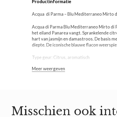
Productinformatie
Acqua di Parma – Blu Mediterraneo Mirto d
Acqua di Parma Blu Mediterraneo Mirto di Pa
het eiland Panarea vangt. Sprankelende cit
hart van jasmijn en damastroos. De basis m
diepte. De iconische blauwe flacon weerspie
Type geur: Citrus, aromatisch
Meer weergeven
Topnoten: Bergamot, Citroen, Mirte, Basili
Hartnoten : Roos, Jasmijn, Zeenoten
Basisnoten: Jeneverstruik, Ceder, Mastiek
Misschien ook int
Gebruik Acqua di Parma – Blu Mediterraneo
Breng Blu Mediterraneo Mirto di Panarea Ea