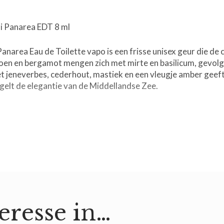
di
Panarea
i Panarea EDT 8 ml
- EDT
narea Eau de Toilette vapo is een frisse unisex geur die de
roen en bergamot mengen zich met mirte en basilicum, gevol
8 ml
et jeneverbes, cederhout, mastiek en een vleugje amber gee
gelt de elegantie van de Middellandse Zee.
aantal
cum
hars, Amber
eresse in…
 Mirto di Panarea EDT 8 ml:
u de Toilette van Acqua di Parma aan op schone, droge huid,