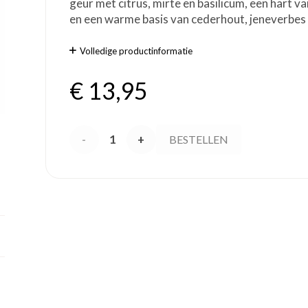
geur met citrus, mirte en basilicum, een hart v
en een warme basis van cederhout, jeneverbes
Volledige productinformatie
€
13,95
Acqua
BESTELLEN
di
Parma
- Blu
Mediterraneo
Mirto